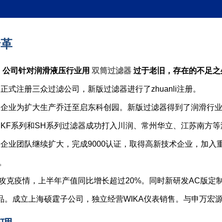
沿革
 公司针对润滑液压行业用
双筒过滤器
过于老旧，存在的不足之
 正式注册三众过滤公司，新版过滤器进行了zhuanli注册。
年 企业为扩大生产乔迁至启东科创园。新版过滤器得到了润滑行
年 KF系列和SH系列过滤器成功打入川润、常州华立、江苏南方
年 企业团队继续扩大，完成9000认证，取得高新技术企业，加
万。
年 攻克疫情，上半年产值同比增长超过20%。同时新研发AC版
品。成立上海硕霆子公司，独立经营WIKA仪表销售。与申万宏