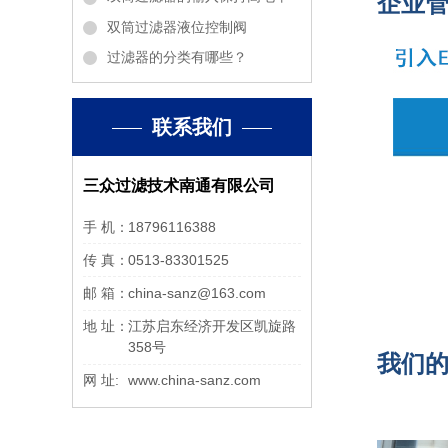
企业
双筒过滤器液位控制阀
过滤器的分类有哪些？
联系我们
三众过滤技术南通有限公司
手 机：
18796116388
传 真：
0513-83301525
邮 箱：
china-sanz@163.com
地 址：
江苏启东经济开发区凯旋路
358号
我们
网 址:
www.china-sanz.com