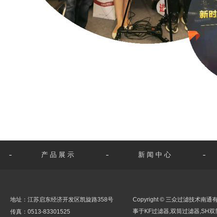
产品展示
新闻中心
地址：江苏启东经济开发区凯旋路358号
Copyright © 三众过滤技术南通有限公司
事于KF过滤器,双筒过滤器,SH双
传真：0513-83301525